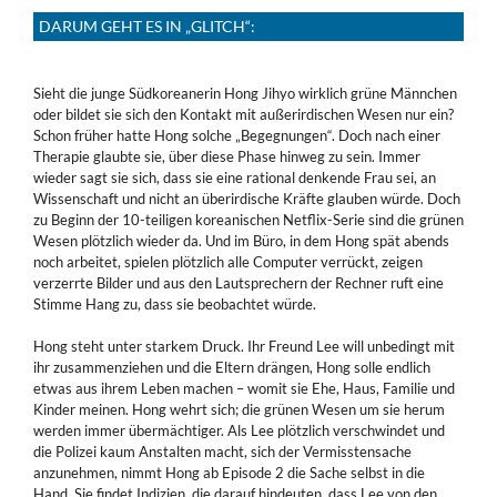
DARUM GEHT ES IN „GLITCH“:
Sieht die junge Südkoreanerin Hong Jihyo wirklich grüne Männchen
oder bildet sie sich den Kontakt mit außerirdischen Wesen nur ein?
Schon früher hatte Hong solche „Begegnungen“. Doch nach einer
Therapie glaubte sie, über diese Phase hinweg zu sein. Immer
wieder sagt sie sich, dass sie eine rational denkende Frau sei, an
Wissenschaft und nicht an überirdische Kräfte glauben würde. Doch
zu Beginn der 10-teiligen koreanischen Netflix-Serie sind die grünen
Wesen plötzlich wieder da. Und im Büro, in dem Hong spät abends
noch arbeitet, spielen plötzlich alle Computer verrückt, zeigen
verzerrte Bilder und aus den Lautsprechern der Rechner ruft eine
Stimme Hang zu, dass sie beobachtet würde.
Hong steht unter starkem Druck. Ihr Freund Lee will unbedingt mit
ihr zusammenziehen und die Eltern drängen, Hong solle endlich
etwas aus ihrem Leben machen – womit sie Ehe, Haus, Familie und
Kinder meinen. Hong wehrt sich; die grünen Wesen um sie herum
werden immer übermächtiger. Als Lee plötzlich verschwindet und
die Polizei kaum Anstalten macht, sich der Vermisstensache
anzunehmen, nimmt Hong ab Episode 2 die Sache selbst in die
Hand. Sie findet Indizien, die darauf hindeuten, dass Lee von den